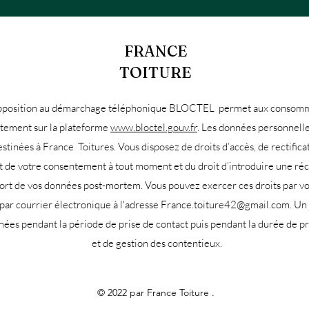
FRANCE
TOITURE
 d'opposition au démarchage téléphonique BLOCTEL permet aux consomm
uitement sur la plateforme
www.bloctel.gouv.fr
. Les données personnell
estinées à France Toitures. Vous disposez de droits d’accès, de rectifica
rait de votre consentement à tout moment et du droit d’introduire une ré
 sort de vos données post-mortem. Vous pouvez exercer ces droits par vo
ar courrier électronique à l'adresse
France.toiture42@gmail.com
. Un
s pendant la période de prise de contact puis pendant la durée de pre
et de gestion des contentieux.
© 2022 par France Toiture .